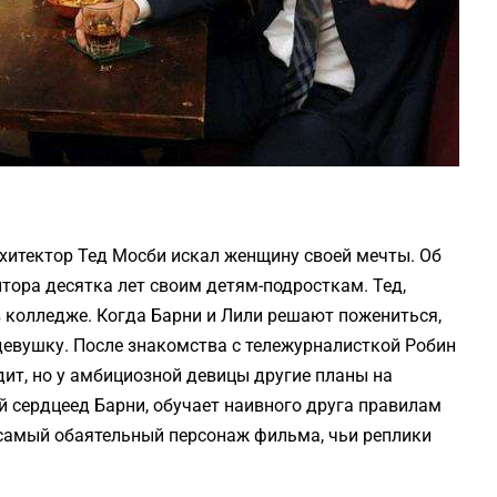
рхитектор Тед Мосби искал женщину своей мечты. Об
тора десятка лет своим детям-подросткам. Тед,
в колледже. Когда Барни и Лили решают пожениться,
 девушку. После знакомства с тележурналисткой Робин
дит, но у амбициозной девицы другие планы на
й сердцеед Барни, обучает наивного друга правилам
самый обаятельный персонаж фильма, чьи реплики