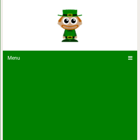
«Желудок умнее мозга, потому что 
же глотает любую дрянь» — 12 
Menu