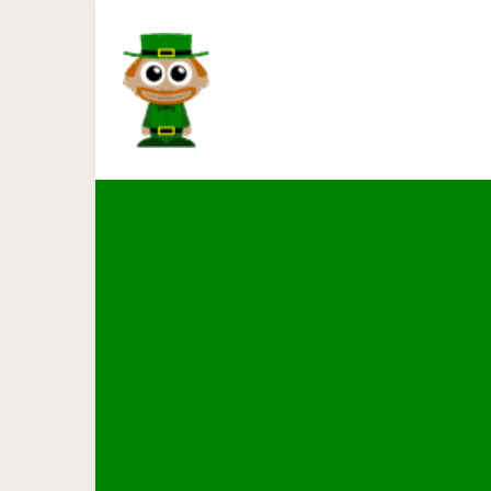
Замки Хорватии: самые 
а