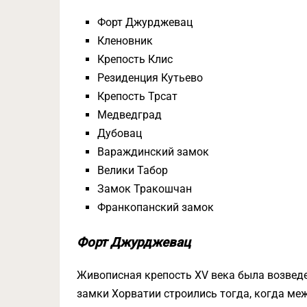
Форт Джурджевац
Кленовник
Крепость Клис
Резиденция Кутьево
Крепость Трсат
Медведград
Дубовац
Вараждинский замок
Велики Табор
Замок Тракошчан
Франкопанский замок
Форт Джурджевац
Живописная крепость XV века была возведе
замки Хорватии строились тогда, когда м