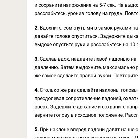
и сохраните напряжение на 5-7 сек. На выдо
расслабьтесь, уронив голову на грудь. Повто
2.
Вдохните, сомкнутыми в замок руками на
давайте голове опуститься. Задержите дыха
выдохе опустите руки и расслабьтесь на 10 с
3.
Сделав вдох, надавите левой ладонью на в
давлению. Затем выдохните, максимально р
же самое сделайте правой рукой. Повторите
4.
Столько же раз сделайте наклоны головы 
преодолевая сопротивление ладоней, охват
вверх. Задержите дыхание и сохраните напр
верните голову в исходное положение. Рассл
5.
При наклоне вперед ладони давят на шею,
голова максимально опускается на грудь. П