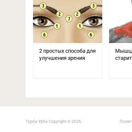
2 простых способа для
Мышца
улучшения зрения
старит
Турба-Урба
Copyright © 2026.
Полит