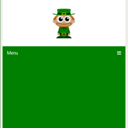
Уиттиер: город в одном… 
Menu