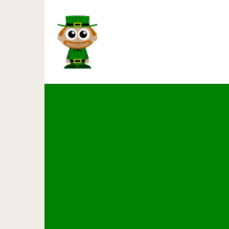
Самые эффектные архите
наст