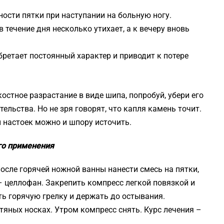
ности пятки при наступании на больную ногу.
в течение дня несколько утихает, а к вечеру вновь
ретает постоянный характер и приводит к потере
костное разрастание в виде шипа, попробуй, убери его
ельства. Но не зря говорят, что капля камень точит.
 настоек можно и шпору источить.
го применения
осле горячей ножной ванны нанести смесь на пятки,
– целлофан. Закрепить компресс легкой повязкой и
ть горячую грелку и держать до остывания.
тяных носках. Утром компресс снять. Курс лечения –