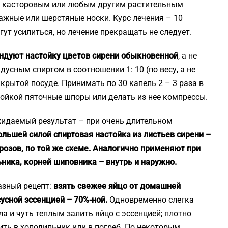
жу касторовым или любым другим растительным
ажные или шерстяные носки. Курс лечения – 10
гут усилиться, но лечение прекращать не следует.
ндуют настойку цветов сирени обыкновенной
, а не
усным спиртом в соотношении 1: 10 (по весу, а не
акрытой посуде. Принимать по 30 капель 2 – 3 раза в
тойкой пяточные шпоры или делать из нее компрессы.
жидаемый результат – при очень длительном
льшей силой спиртовая настойка из листьев сирени –
трозов, по той же схеме. Аналогично применяют при
ника, корней шиповника – внутрь и наружно.
азный рецепт:
взять свежее яйцо от домашней
сусной эссенцией – 70%-ной.
Одновременно слегка
а и чуть теплым залить яйцо с эссенцией; плотно
ить в холодильник или в погреб. По некоторым