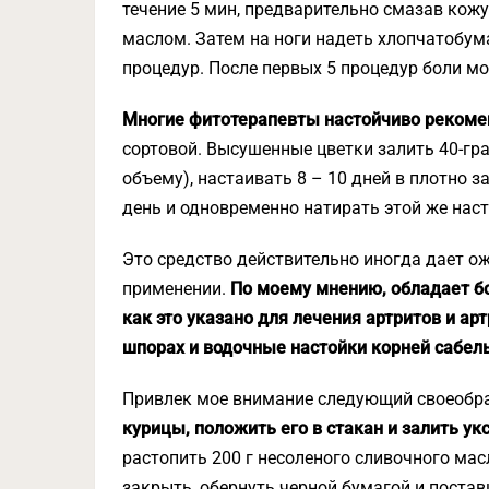
течение 5 мин, предварительно смазав ко
маслом. Затем на ноги надеть хлопчатобум
процедур. После первых 5 процедур боли мо
Многие фитотерапевты настойчиво рекоме
сортовой. Высушенные цветки залить 40-град
объему), настаивать 8 – 10 дней в плотно з
день и одновременно натирать этой же нас
Это средство действительно иногда дает о
применении.
По моему мнению, обладает бо
как это указано для лечения артритов и ар
шпорах и водочные настойки корней сабель
Привлек мое внимание следующий своеобр
курицы, положить его в стакан и залить ук
растопить 200 г несоленого сливочного масл
закрыть, обернуть черной бумагой и постав