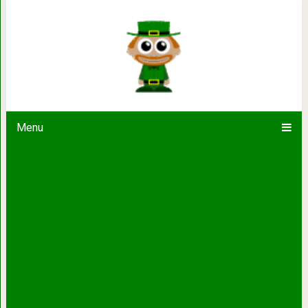
Однажды ты поблагодаришь Бога, что
просила
Menu