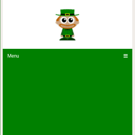
Однажды, отец одноклассника моег
трудности. Могли бы Вы взять моег
мальчику 19
Menu