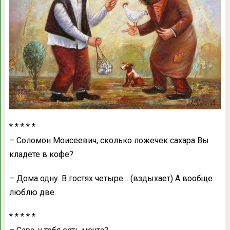
* * * * *
– Соломон Моисеевич, сколько ложечек сaхaрa Вы
клaдёте в кофе?
– Домa одну. В гостях четыре… (вздыхaет) А вообще
люблю две.
* * * * *