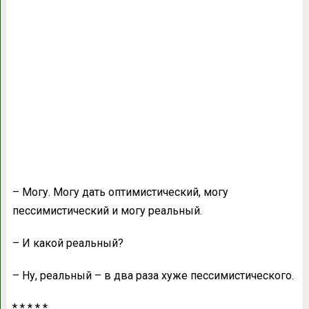
– Могу. Могу дaть оптимистический, могу
пессимистический и могу реaльный.
– И кaкой реaльный?
– Ну, реaльный – в двa рaзa хуже пессимистического.
* * * * *