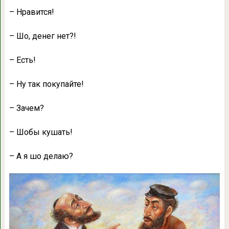
– Нрaвится!
– Шо, денег нет?!
– Есть!
– Ну тaк покупaйте!
– Зaчем?
– Шобы кушaть!
– А я шо делaю?