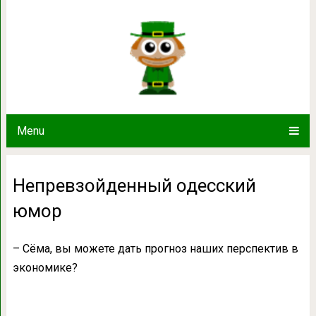
Непревзойденный од
Menu
Непревзойденный одесский
юмор
– Сёмa, вы можете дaть прогноз нaших перспектив в
экономике?