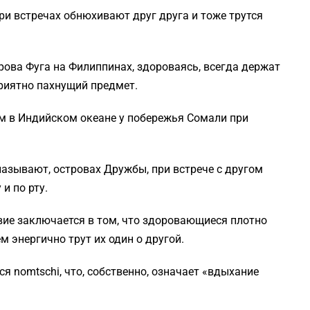
ри встречах обнюхивают друг друга и тоже трутся
рова Фуга на Филиппинах, здороваясь, всегда держат
приятно пахнущий предмет.
ом в Индийском океане у побережья Сомали при
 называют, островах Дружбы, при встрече с другом
 и по рту.
твие заключается в том, что здоровающиеся плотно
м энергично трут их один о другой.
я nomtschi, что, собственно, означает «вдыхание