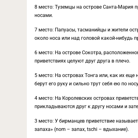
8 место: Туземцы на острове Санта-Маpия п
носами.
7 место: Папуасы, тасманийцы и жители ост
около носа или над головой какой-нибудь 
6 место: На острове Сокотpа, расположенн
приветствиях целуют друг друга в плечо.
5 место: На островах Тонга или, как их еще
берут его руку и сильно трут себя ею по носу
4 место: На Королевских островах приветс
прикладываются друг к другу носами и зате
3 место: У бирманцев приветствие называетс
запаха» (nom – запах, tschi – вдыхание).