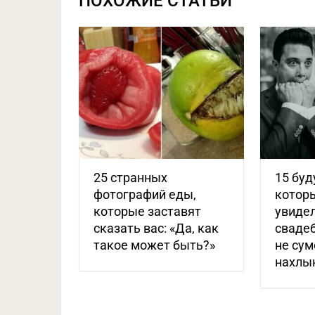
ПОХОЖИЕ СТАТЬИ
25 странных
15 буд
фотографий еды,
котор
которые заставят
увидел
сказать вас: «Да, как
свадеб
такое может быть?»
не сум
нахлы