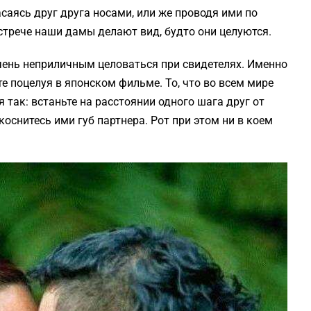
саясь друг друга носами, или же проводя ими по
встрече наши дамы делают вид, будто они целуются.
очень неприличным целоваться при свидетелях. Именно
те поцелуя в японском фильме. То, что во всем мире
 так: встаньте на расстоянии одного шага друг от
 коснитесь ими губ партнера. Рот при этом ни в коем