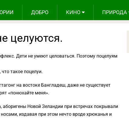
ОРИИ
ДОБРО
КИНО
ПРИРОДА
не целуются.
ефлекс. Дети не умеют целоваться. Поэтому поцелуям
 что такое поцелуи.
ттагонг на востоке Бангладеш, даже не существует
рят «понюхайте меня».
ка, аборигены Новой Зеландии при встречах покрывали
 носами, издавая при этом нечто вроде хрюканья и