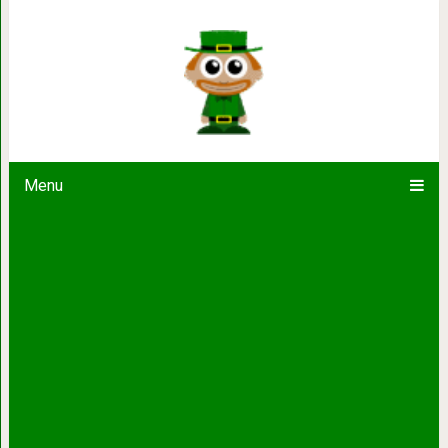
Мусичк
Menu