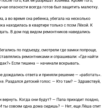
после того, как ей разрешат хозяева. Кроме того,
лучае опасности всегда готов был защитить малютку.
, а во время сна ребенка, убегала на несколько
чка находилась в квартире только с псом Лёхой. К
ждать. В дом под видом ремонтников наведались
егались по подъезду, смотрели где замки попроще,
дставлялись ремонтниками и спрашивали: «Где найти
рдак?» Если тишина — начинали вскрывать.
не дождались ответа и приняли решение — «работать».
. Раздался детский голос: — Кто там? — Здравствуй,
и вернуть. Когда они будут? — Папа приходит поздно,
 И ты совсем одна дома сидишь? — Нет, еще Лёша спит