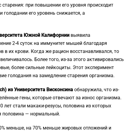
с старения: при повышении его уровня происходит
и голодании его уровень снижается, а
Университета Южной Калифорнии
выявила
чение 2-4 суток на иммунитет мышей благодаря
 в их крови. Когда же рацион восстанавливался, то
еличивалось. Более того, из-за этого активировались
овые, более сильные лейкоциты. Этот эксперимент
ие голодания на замедление старения организма.
uch) из Университета Висконсина
обнаружила, что из-
елённые гены, которые отвечают за износ организма.
0 лет стали макаки-резусы, половина из которых
я половина — нормальный.
30% меньше, на 70% меньше жировых отложений и