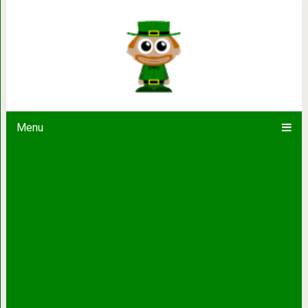
Фотопроект AgeMaps: как меняется
Menu