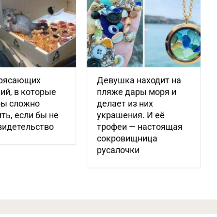
трясающих
Девушка находит на
ий, в которые
пляже дары моря и
бы сложно
делает из них
ть, если бы не
украшения. И её
видетельство
трофеи — настоящая
сокровищница
русалочки