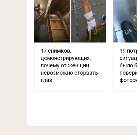
17 снимков,
19 по
демонстрирующих,
ситуац
почему от женщин
было 
невозможно оторвать
повери
глаз
фотос