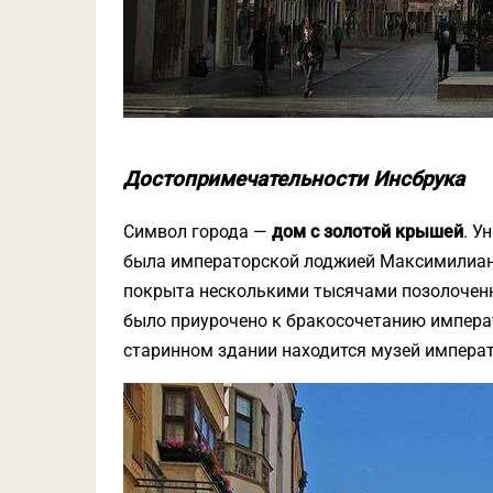
Достопримечательности Инсбрука
Символ города —
дом с золотой крышей
. У
была императорской лоджией Максимилиана 
покрыта несколькими тысячами позолоченн
было приурочено к бракосочетанию импера
старинном здании находится музей императ