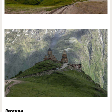
Зугдиди