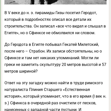
В V веке до н. э. пирамиды Гизы посетил Геродот,
который в подробностях описал все детали их
строительства. Он записал «все что видел и слышал в
Египте», но о Сфинксе не обмолвился ни словом.
До Геродота в Египте побывал Гекатей Милетский,
после него – Страбон. Их записи обстоятельны, но о
Сфинксе и там нет никаких упоминаний. Могли ли
греки не заметить скульптуру 20 метров высотой и 57
метров шириной?
Ответ на эту загадку можно найти в труде римского
натуралиста Плиния Старшего «Естественная
история», который упоминает, что в его время (I век н.
э.) Сфинкса в очередной раз очистили от песков,
нанесенных с западной части пустыни. И