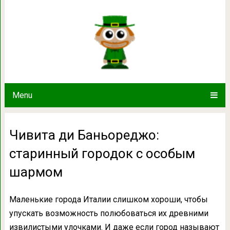
Чивита ди Баньореджо: старинный
Menu
Чивита ди Баньореджо:
старинный городок с особым
шармом
Маленькие города Италии слишком хороши, чтобы
упускать возможность полюбоваться их древними
извилистыми улочками. И даже если город называют