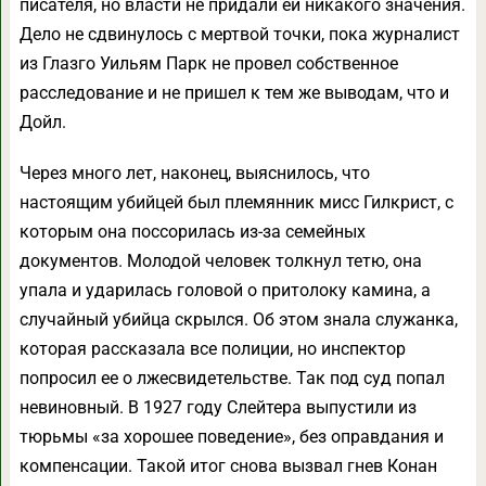
писателя, но власти не придали ей никакого значения.
Дело не сдвинулось с мертвой точки, пока журналист
из Глазго Уильям Парк не провел собственное
расследование и не пришел к тем же выводам, что и
Дойл.
Через много лет, наконец, выяснилось, что
настоящим убийцей был племянник мисс Гилкрист, с
которым она поссорилась из-за семейных
документов. Молодой человек толкнул тетю, она
упала и ударилась головой о притолоку камина, а
случайный убийца скрылся. Об этом знала служанка,
которая рассказала все полиции, но инспектор
попросил ее о лжесвидетельстве. Так под суд попал
невиновный. В 1927 году Слейтера выпустили из
тюрьмы «за хорошее поведение», без оправдания и
компенсации. Такой итог снова вызвал гнев Конан