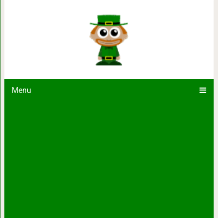
Артур Конан Дойл как реальный с
Слейтер
Menu