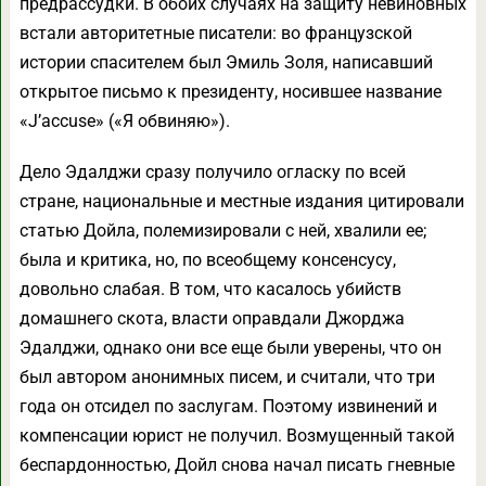
предрассудки. В обоих случаях на защиту невиновных
встали авторитетные писатели: во французской
истории спасителем был Эмиль Золя, написавший
открытое письмо к президенту, носившее название
«J’accuse» («Я обвиняю»).
Дело Эдалджи сразу получило огласку по всей
стране, национальные и местные издания цитировали
статью Дойла, полемизировали с ней, хвалили ее;
была и критика, но, по всеобщему консенсусу,
довольно слабая. В том, что касалось убийств
домашнего скота, власти оправдали Джорджа
Эдалджи, однако они все еще были уверены, что он
был автором анонимных писем, и считали, что три
года он отсидел по заслугам. Поэтому извинений и
компенсации юрист не получил. Возмущенный такой
беспардонностью, Дойл снова начал писать гневные