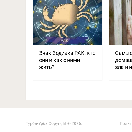
Знак Зодиака РАК: кто
Самые
они и как с ними
домаш
жить?
зла и 
Турба-Урба
Copyright © 2026.
Полит