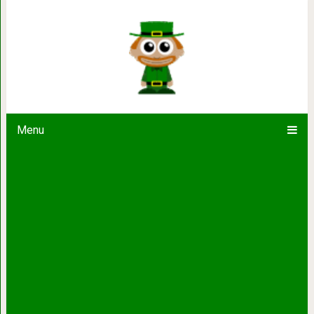
20 звездных красавцев, к которы
старост
Menu