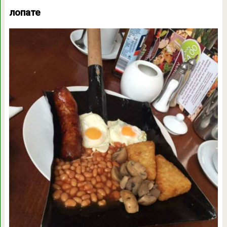
лопате