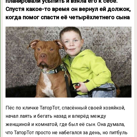
планировали усыпить и взяла его к себе.
Спустя какое-то время он вернул ей должок,
когда помог спасти её четырёхлетнего сына
Пёс по кличке ТаторТот, спасённый своей хозяйкой,
начал лаять и бегать назад и вперёд между
женщиной и комнатой, где был её сын. Она думала,
что ТаторТот просто не набегался за день, но питбуль