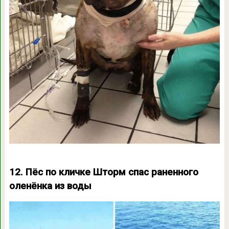
12. Пёс по кличке Шторм спас раненного
оленёнка из воды