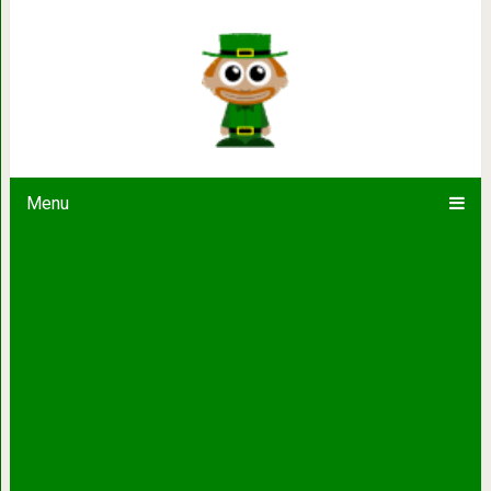
18 удивительных гибридных животн
самом де
Menu