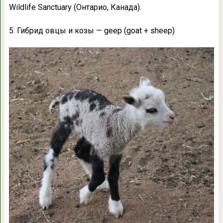
Wildlife Sanctuary (Онтарио, Канада).
5. Гибрид овцы и козы — geep (goat + sheep)