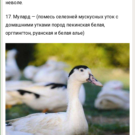
неволе.
17. Мулард — (помесь селезней мускусных уток с
домашними утками пород пекинская белая,
оргпингтон, руанская и белая алье)