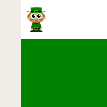
18 случаев, когда разм
оказывались не такими,