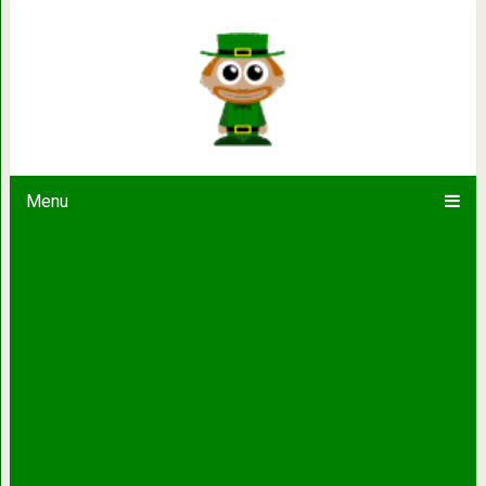
17 примеров вопиющей наглост
беспардонно вытесняли люде
Menu