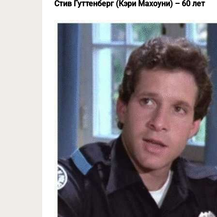
Стив Гуттенберг (Кэри Махоуни) – 60 лет