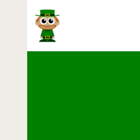
16 актеров из культовой «По
35