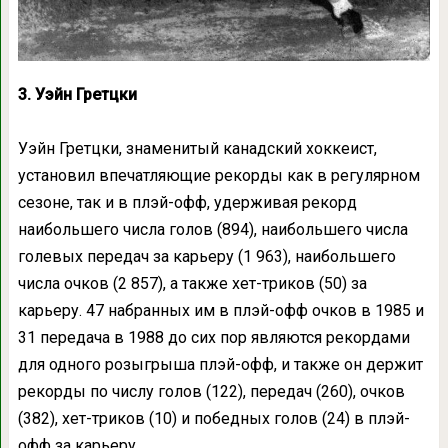
3. Уэйн Гретцки
Уэйн Гретцки, знаменитый канадский хоккеист,
установил впечатляющие рекорды как в регулярном
сезоне, так и в плэй-офф, удерживая рекорд
наибольшего числа голов (894), наибольшего числа
голевых передач за карьеру (1 963), наибольшего
числа очков (2 857), а также хет-триков (50) за
карьеру. 47 набранных им в плэй-офф очков в 1985 и
31 передача в 1988 до сих пор являются рекордами
для одного розыгрыша плэй-офф, и также он держит
рекорды по числу голов (122), передач (260), очков
(382), хет-триков (10) и победных голов (24) в плэй-
офф за карьеру.