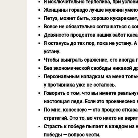
Я исключительно терпелива, при услови
Женщины гораздо лучше мужчин умеют 
Петух, может быть, хорошо кукарекает,
Вовсе не обязательно соглашаться с с
Девяносто процентов наших забот касает
Я останусь до тех пор, пока не устану. 
устану.
Чтобы выиграть сражение, его иногда 
Без экономической свободы никакой д
Персональным нападкам на меня только
у противника уже не осталось.
Говорить о том, что вы имеете реальную
настоящая леди. Если это произнесено в
По мне, консенсус — это процесс отказ
стратегий. Это то, во что никто не верит
Страсть к победе пылает в каждом из н
победы — вопрос чести.