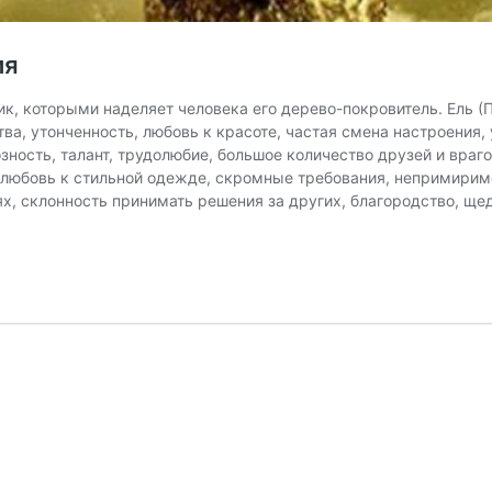
ия
, которыми наделяет человека его дерево-покровитель. Ель (Пих
тва, утонченность, любовь к красоте, частая смена настроения,
ность, талант, трудолюбие, большое количество друзей и врагов,
, любовь к стильной одежде, скромные требования, непримирим
ях, склонность принимать решения за других, благородство, ще